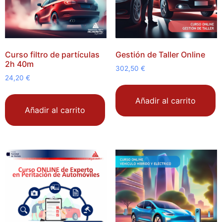
Curso filtro de partículas
Gestión de Taller Online
2h 40m
302,50
€
24,20
€
Añadir al carrito
Añadir al carrito