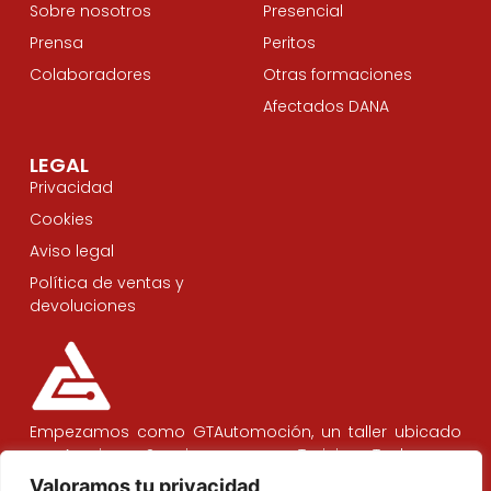
Sobre nosotros
Presencial
Prensa
Peritos
Colaboradores
Otras formaciones
Afectados DANA
LEGAL
Privacidad
Cookies
Aviso legal
Política de ventas y
devoluciones
Empezamos como GTAutomoción, un taller ubicado
en Aranjuez. Seguimos como Training Tech para
remodelar y modernizar el taller del mañana
Valoramos tu privacidad