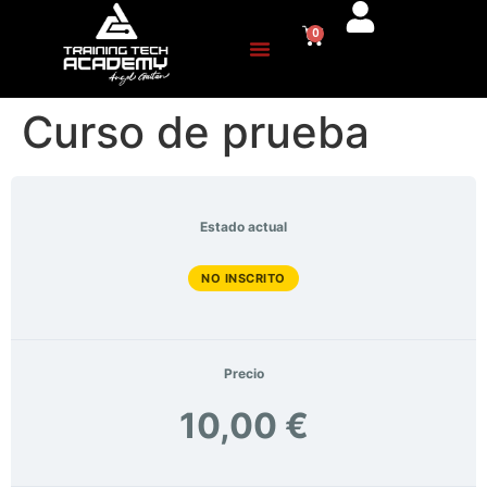
0
Curso de prueba
Estado actual
NO INSCRITO
Precio
10,00 €