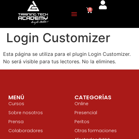
0
Login Customizer
Esta página se utiliza para el plugin Login Customizer.
No será visible para tus lectores. No la elimines.
MENÚ
CATEGORÍAS
Cursos
Online
Sobre nosotros
Presencial
Prensa
Peritos
Colaboradores
Otras formaciones